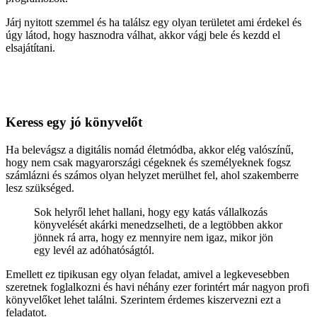
Járj nyitott szemmel és ha találsz egy olyan területet ami érdekel és
úgy látod, hogy hasznodra válhat, akkor vágj bele és kezdd el
elsajátítani.
Keress egy jó könyvelőt
Ha belevágsz a digitális nomád életmódba, akkor elég valószínű,
hogy nem csak magyarországi cégeknek és személyeknek fogsz
számlázni és számos olyan helyzet merülhet fel, ahol szakemberre
lesz szükséged.
Sok helyről lehet hallani, hogy egy katás vállalkozás
könyvelését akárki menedzselheti, de a legtöbben akkor
jönnek rá arra, hogy ez mennyire nem igaz, mikor jön
egy levél az adóhatóságtól.
Emellett ez tipikusan egy olyan feladat, amivel a legkevesebben
szeretnek foglalkozni és havi néhány ezer forintért már nagyon profi
könyvelőket lehet találni. Szerintem érdemes kiszervezni ezt a
feladatot.