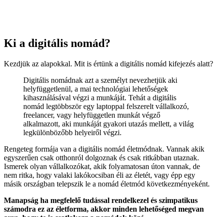
Ki a digitális nomád?
Kezdjük az alapokkal. Mit is értünk a digitális nomád kifejezés alatt?
Digitális nomádnak azt a személyt nevezhetjük aki
helyfüggetlenül, a mai technológiai lehetőségek
kihasználásával végzi a munkáját. Tehát a digitális
nomád legtöbbször egy laptoppal felszerelt vállalkozó,
freelancer, vagy helyfüggetlen munkát végző
alkalmazott, aki munkáját gyakori utazás mellett, a világ
legkülönbözőbb helyeiről végzi.
Rengeteg formája van a digitális nomád életmódnak. Vannak akik
egyszerűen csak otthonról dolgoznak és csak ritkábban utaznak.
Ismerek olyan vállalkozókat, akik folyamatosan úton vannak, de
nem ritka, hogy valaki lakókocsiban éli az életét, vagy épp egy
másik országban telepszik le a nomád életmód következményeként.
Manapság ha megfelelő tudással rendelkezel és szimpatikus
számodra ez az életforma, akkor minden lehetőséged megvan