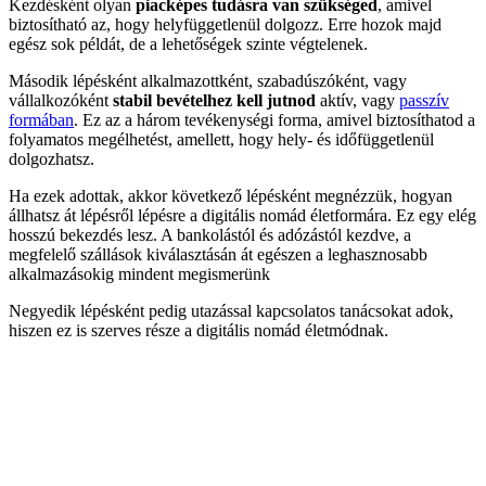
Kezdésként olyan
piacképes tudásra van szükséged
, amivel
biztosítható az, hogy helyfüggetlenül dolgozz. Erre hozok majd
egész sok példát, de a lehetőségek szinte végtelenek.
Második lépésként alkalmazottként, szabadúszóként, vagy
vállalkozóként
stabil bevételhez kell jutnod
aktív, vagy
passzív
formában
. Ez az a három tevékenységi forma, amivel biztosíthatod a
folyamatos megélhetést, amellett, hogy hely- és időfüggetlenül
dolgozhatsz.
Ha ezek adottak, akkor következő lépésként megnézzük, hogyan
állhatsz át lépésről lépésre a digitális nomád életformára. Ez egy elég
hosszú bekezdés lesz. A bankolástól és adózástól kezdve, a
megfelelő szállások kiválasztásán át egészen a leghasznosabb
alkalmazásokig mindent megismerünk
Negyedik lépésként pedig utazással kapcsolatos tanácsokat adok,
hiszen ez is szerves része a digitális nomád életmódnak.