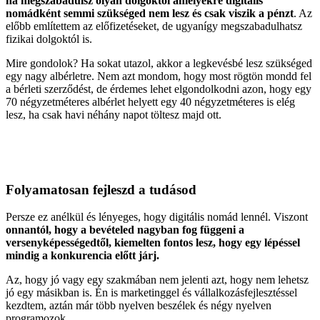
ha megszabadulsz olyan dolgoktól amelyekre digitális
nomádként semmi szükséged nem lesz és csak viszik a pénzt
. Az
előbb említettem az előfizetéseket, de ugyanígy megszabadulhatsz
fizikai dolgoktól is.
Mire gondolok? Ha sokat utazol, akkor a legkevésbé lesz szükséged
egy nagy albérletre. Nem azt mondom, hogy most rögtön mondd fel
a bérleti szerződést, de érdemes lehet elgondolkodni azon, hogy egy
70 négyzetméteres albérlet helyett egy 40 négyzetméteres is elég
lesz, ha csak havi néhány napot töltesz majd ott.
Folyamatosan fejleszd a tudásod
Persze ez anélkül és lényeges, hogy digitális nomád lennél. Viszont
onnantól, hogy a bevételed nagyban fog függeni a
versenyképességedtől, kiemelten fontos lesz, hogy egy lépéssel
mindig a konkurencia előtt járj.
Az, hogy jó vagy egy szakmában nem jelenti azt, hogy nem lehetsz
jó egy másikban is. Én is marketinggel és vállalkozásfejlesztéssel
kezdtem, aztán már több nyelven beszélek és négy nyelven
programozok.