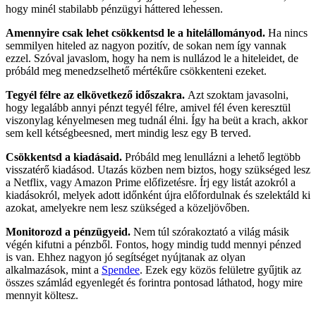
hogy minél stabilabb pénzügyi háttered lehessen.
Amennyire csak lehet csökkentsd le a hitelállományod.
Ha nincs
semmilyen hiteled az nagyon pozitív, de sokan nem így vannak
ezzel. Szóval javaslom, hogy ha nem is nullázod le a hiteleidet, de
próbáld meg menedzselhető mértékűre csökkenteni ezeket.
Tegyél félre az elkövetkező időszakra.
Azt szoktam javasolni,
hogy legalább annyi pénzt tegyél félre, amivel fél éven keresztül
viszonylag kényelmesen meg tudnál élni. Így ha beüt a krach, akkor
sem kell kétségbeesned, mert mindig lesz egy B terved.
Csökkentsd a kiadásaid.
Próbáld meg lenullázni a lehető legtöbb
visszatérő kiadásod. Utazás közben nem biztos, hogy szükséged lesz
a Netflix, vagy Amazon Prime előfizetésre. Írj egy listát azokról a
kiadásokról, melyek adott időnként újra előfordulnak és szelektáld ki
azokat, amelyekre nem lesz szükséged a közeljövőben.
Monitorozd a pénzügyeid.
Nem túl szórakoztató a világ másik
végén kifutni a pénzből. Fontos, hogy mindig tudd mennyi pénzed
is van. Ehhez nagyon jó segítséget nyújtanak az olyan
alkalmazások, mint a
Spendee
. Ezek egy közös felületre gyűjtik az
összes számlád egyenlegét és forintra pontosad láthatod, hogy mire
mennyit költesz.