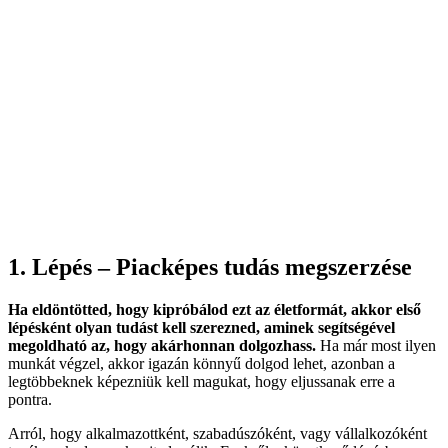
1. Lépés – Piacképes tudás megszerzése
Ha eldöntötted, hogy kipróbálod ezt az életformát, akkor első
lépésként olyan tudást kell szerezned, aminek segítségével
megoldható az, hogy akárhonnan dolgozhass.
Ha már most ilyen
munkát végzel, akkor igazán könnyű dolgod lehet, azonban a
legtöbbeknek képezniük kell magukat, hogy eljussanak erre a
pontra.
Arról, hogy alkalmazottként, szabadúszóként, vagy vállalkozóként