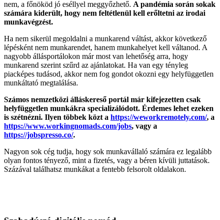
nem, a főnököd jó eséllyel meggyőzhető.
A pandémia során sokak
számára kiderült, hogy nem feltétlenül kell erőltetni az irodai
munkavégzést.
Ha nem sikerül megoldalni a munkarend váltást, akkor következő
lépésként nem munkarendet, hanem munkahelyet kell váltanod. A
nagyobb állásportálokon már most van lehetőség arra, hogy
munkarend szerint szűrd az ajánlatokat. Ha van egy tényleg
piacképes tudásod, akkor nem fog gondot okozni egy helyfüggetlen
munkáltató megtalálása.
Számos nemzetközi álláskereső portál már kifejezetten csak
helyfüggetlen munkákra specializálódott. Érdemes lehet ezeken
is szétnézni. Ilyen többek közt a
https://weworkremotely.com/
, a
https://www.workingnomads.com/jobs
, vagy a
https://jobspresso.co/
.
Nagyon sok cég tudja, hogy sok munkavállaló számára ez legalább
olyan fontos tényező, mint a fizetés, vagy a béren kívüli juttatások.
Százával találhatsz munkákat a fentebb felsorolt oldalakon.