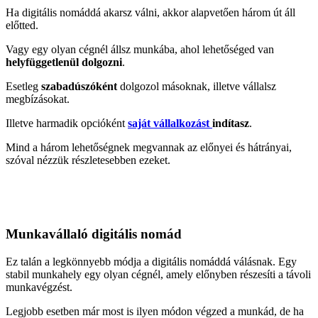
Ha digitális nomáddá akarsz válni, akkor alapvetően három út áll
előtted.
Vagy egy olyan cégnél állsz munkába, ahol lehetőséged van
helyfüggetlenül dolgozni
.
Esetleg
szabadúszóként
dolgozol másoknak, illetve vállalsz
megbízásokat.
Illetve harmadik opcióként
saját vállalkozást
indítasz
.
Mind a három lehetőségnek megvannak az előnyei és hátrányai,
szóval nézzük részletesebben ezeket.
Munkavállaló digitális nomád
Ez talán a legkönnyebb módja a digitális nomáddá válásnak. Egy
stabil munkahely egy olyan cégnél, amely előnyben részesíti a távoli
munkavégzést.
Legjobb esetben már most is ilyen módon végzed a munkád, de ha