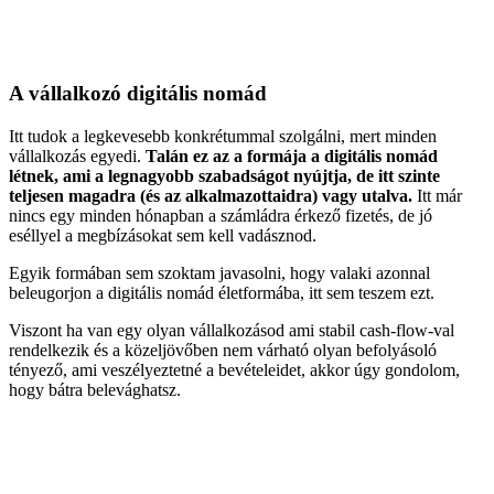
A vállalkozó digitális nomád
Itt tudok a legkevesebb konkrétummal szolgálni, mert minden
vállalkozás egyedi.
Talán ez az a formája a digitális nomád
létnek, ami a legnagyobb szabadságot nyújtja, de itt szinte
teljesen magadra (és az alkalmazottaidra) vagy utalva.
Itt már
nincs egy minden hónapban a számládra érkező fizetés, de jó
eséllyel a megbízásokat sem kell vadásznod.
Egyik formában sem szoktam javasolni, hogy valaki azonnal
beleugorjon a digitális nomád életformába, itt sem teszem ezt.
Viszont ha van egy olyan vállalkozásod ami stabil cash-flow-val
rendelkezik és a közeljövőben nem várható olyan befolyásoló
tényező, ami veszélyeztetné a bevételeidet, akkor úgy gondolom,
hogy bátra belevághatsz.