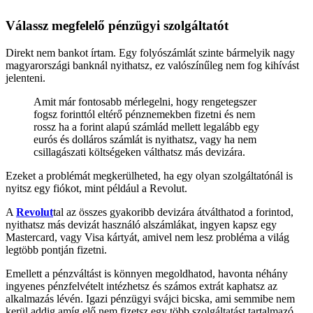
Válassz megfelelő pénzügyi szolgáltatót
Direkt nem bankot írtam. Egy folyószámlát szinte bármelyik nagy
magyarországi banknál nyithatsz, ez valószínűleg nem fog kihívást
jelenteni.
Amit már fontosabb mérlegelni, hogy rengetegszer
fogsz forinttól eltérő pénznemekben fizetni és nem
rossz ha a forint alapú számlád mellett legalább egy
eurós és dolláros számlát is nyithatsz, vagy ha nem
csillagászati költségeken válthatsz más devizára.
Ezeket a problémát megkerülheted, ha egy olyan szolgáltatónál is
nyitsz egy fiókot, mint például a Revolut.
A
Revolut
tal az összes gyakoribb devizára átválthatod a forintod,
nyithatsz más devizát használó alszámlákat, ingyen kapsz egy
Mastercard, vagy Visa kártyát, amivel nem lesz probléma a világ
legtöbb pontján fizetni.
Emellett a pénzváltást is könnyen megoldhatod, havonta néhány
ingyenes pénzfelvételt intézhetsz és számos extrát kaphatsz az
alkalmazás lévén. Igazi pénzügyi svájci bicska, ami semmibe nem
kerül addig amíg elő nem fizetsz egy több szolgáltatást tartalmazó