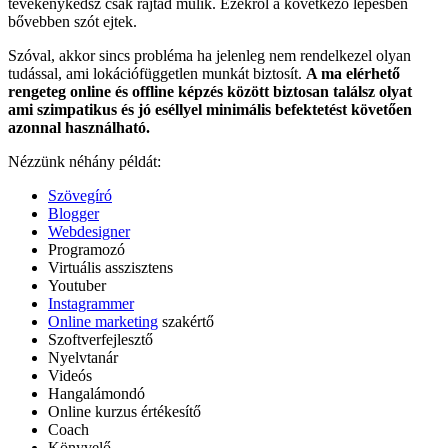
tevékenykedsz csak rajtad múlik. Ezekről a következő lépésben
bővebben szót ejtek.
Szóval, akkor sincs probléma ha jelenleg nem rendelkezel olyan
tudással, ami lokációfüggetlen munkát biztosít.
A ma elérhető
rengeteg online és offline képzés között biztosan találsz olyat
ami szimpatikus és jó eséllyel minimális befektetést követően
azonnal használható.
Nézzünk néhány példát:
Szövegíró
Blogger
Webdesigner
Programozó
Virtuális asszisztens
Youtuber
Instagrammer
Online marketing
szakértő
Szoftverfejlesztő
Nyelvtanár
Videós
Hangalámondó
Online kurzus értékesítő
Coach
Könyvelő