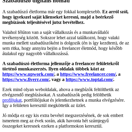
Szabadúszó digitális nomád
A szabadúszó életforma már egy fokkal komplexebb.
Ez arról szól,
hogy igyekszel saját klienseket keresni, majd a beérkező
megbízások teljesítésével jutsz bevételhez.
Valahol félúton van a saját vállalkozás és a munkavállalói
tevékenység között. Sokszor lehet azzal találkozni, hogy valaki
munka mellett szabadúszóként is dolgozik (én is így kezdtem), de az
sem ritka, hogy annyira bejön a freelancer életmód, hogy később
átalakul egy nagyobb vállalkozássá.
A szabadúszó életforma jellemzője a freelancer felületekről
történő munkaszerzés. Ilyen oldalak többek közt az
https://www.upwork.com/
, a
https://www.freelancer.com/
, a
https://www.fiverr.com/
, vagy a
https://www.toptal.com/
.
Ezek mind olyan weboldalak, ahova a megbízók feltölthetik az
elvégzendő megbízásokat. A szabadúszók pedig felölthetik
profiljukat
, portfóliójukat és jelentkezhetnek a munka elvégzésére.
Így a felületen keresztül megköttetik az üzlet.
Jó módja ez egy kis extra bevétel megszerzésének, de sok embert
ismertem meg az évek során, akik havonta hét számjegyű
összegeket keresnek ezeken a platformokon keresztül.