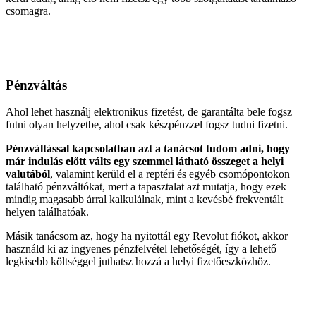
csomagra.
Pénzváltás
Ahol lehet használj elektronikus fizetést, de garantálta bele fogsz
futni olyan helyzetbe, ahol csak készpénzzel fogsz tudni fizetni.
Pénzváltással kapcsolatban azt a tanácsot tudom adni, hogy
már indulás előtt válts egy szemmel látható összeget a helyi
valutából
, valamint kerüld el a reptéri és egyéb csomópontokon
található pénzváltókat, mert a tapasztalat azt mutatja, hogy ezek
mindig magasabb árral kalkulálnak, mint a kevésbé frekventált
helyen találhatóak.
Másik tanácsom az, hogy ha nyitottál egy Revolut fiókot, akkor
használd ki az ingyenes pénzfelvétel lehetőségét, így a lehető
legkisebb költséggel juthatsz hozzá a helyi fizetőeszközhöz.