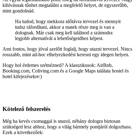
kihívásnak tűnhet megtalálni a megfelelő helyet, de egyszerűbb,
mint gondolnád.
Ha tudod, hogy mekkora időtávra tervezel és mennyit
tudsz ráfordítani, akkor a matek része meg is van a
dolognak. Már csak meg kell találnod a számodra
legjobb alternatívát a lehetőségeidhez képest.
Ami fontos, hogy jóval azelőtt foglalj, hogy utazni tervezel. Nincs
rosszabb, mint ad-hoc elhelyezkedést keresni egy idegen helyen.
Hogy hol érdemes szétnézned? A klasszikusok: AirBnb,
Booking.com, Coliving.com és a Google Maps találata hostel és
hotel kifejezésekre:)
Kötelező felszerelés
Még ha kevés csomaggal is utazol, néhány dologra biztosan
szükséged lesz ahhoz, hogy a világ bármely pontjáról dolgozhass.
Ezek a következőek: