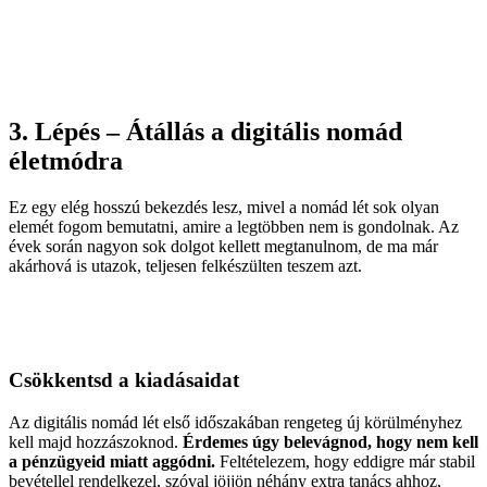
3. Lépés – Átállás a digitális nomád
életmódra
Ez egy elég hosszú bekezdés lesz, mivel a nomád lét sok olyan
elemét fogom bemutatni, amire a legtöbben nem is gondolnak. Az
évek során nagyon sok dolgot kellett megtanulnom, de ma már
akárhová is utazok, teljesen felkészülten teszem azt.
Csökkentsd a kiadásaidat
Az digitális nomád lét első időszakában rengeteg új körülményhez
kell majd hozzászoknod.
Érdemes úgy belevágnod, hogy nem kell
a pénzügyeid miatt aggódni.
Feltételezem, hogy eddigre már stabil
bevétellel rendelkezel, szóval jöjjön néhány extra tanács ahhoz,