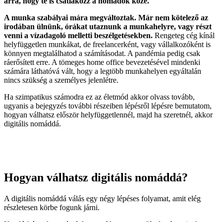
arra, hogy te is csatlakozz a nomádok közé.
A munka szabályai mára megváltoztak. Már nem kötelező az
irodában ülnünk, órákat utaznunk a munkahelyre, vagy részt
venni a vízadagoló melletti beszélgetésekben.
Rengeteg cég kínál
helyfüggetlen munkákat, de freelancerként, vagy vállalkozóként is
könnyen megtalálhatod a számításodat. A pandémia pedig csak
ráerősített erre. A tömeges home office bevezetésével mindenki
számára láthatóvá vált, hogy a legtöbb munkahelyen egyáltalán
nincs szükség a személyes jelenlétre.
Ha szimpatikus számodra ez az életmód akkor olvass tovább,
ugyanis a bejegyzés további részeiben lépésről lépésre bemutatom,
hogyan válhatsz először helyfüggetlennél, majd ha szeretnél, akkor
digitális nomáddá.
Hogyan válhatsz digitális nomáddá?
A digitális nomáddá válás egy négy lépéses folyamat, amit elég
részletesen körbe fogunk járni.