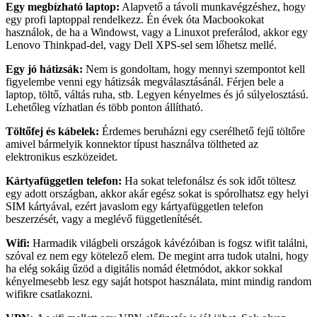
Egy megbízható laptop:
Alapvető a távoli munkavégzéshez, hogy
egy profi laptoppal rendelkezz. Én évek óta Macbookokat
használok, de ha a Windowst, vagy a Linuxot preferálod, akkor egy
Lenovo Thinkpad-del, vagy Dell XPS-sel sem lőhetsz mellé.
Egy jó hátizsák:
Nem is gondoltam, hogy mennyi szempontot kell
figyelembe venni egy hátizsák megválasztásánál. Férjen bele a
laptop, töltő, váltás ruha, stb. Legyen kényelmes és jó súlyelosztású.
Lehetőleg vízhatlan és több ponton állítható.
Töltőfej és kábelek:
Érdemes beruházni egy cserélhető fejű töltőre
amivel bármelyik konnektor típust használva töltheted az
elektronikus eszközeidet.
Kártyafüggetlen telefon:
Ha sokat telefonálsz és sok időt töltesz
egy adott országban, akkor akár egész sokat is spórolhatsz egy helyi
SIM kártyával, ezért javaslom egy kártyafüggetlen telefon
beszerzését, vagy a meglévő függetlenítését.
Wifi:
Harmadik világbeli országok kávézóiban is fogsz wifit találni,
szóval ez nem egy kötelező elem. De megint arra tudok utalni, hogy
ha elég sokáig űzöd a digitális nomád életmódot, akkor sokkal
kényelmesebb lesz egy saját hotspot használata, mint mindig random
wifikre csatlakozni.