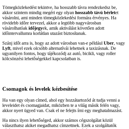
Tömegközlekedést tekintve, ha hosszabb távra rendezkedsz be,
akkor szintem mindig megéri egy olyan
hosszabb távú bérlet
et
vásárolni, ami minden tömegközlekedési formára érvényes. Ha
rövidebb időre tervezel, akkor a legtöbb nagyvárosban
vásárolhatóak
időjegy
ek, amik aktiválást követően adott
időintervallumra korlátlan utazást biztosítanak.
Szánj időt arra is, hogy az adott városban van-e például
Uber
, vagy
Lyft
, mivel ezek olcsóbb alternatívái lehetnek a taxizásnak. De
ugyanilyen fontos, hogy tájékozódj az autó, bicikli, vagy roller
kölcsönzési lehetőségekkel kapcsolatban is.
Csomagok és levelek kézbesítése
Ha van egy olyan címed, ahol egy hozzátartozód át tudja venni a
leveleidet és csomagjaidat, miközben te a világ másik felén vagy,
akkor nyert ügyed van. Csak el ne felejts írni egy meghatalmazást.
Ha nincs ilyen lehetőséged, akkor számos cégszolgálat közül
választhatsz akiket megadhatsz címzettnek. Ezek a szolgáltatók