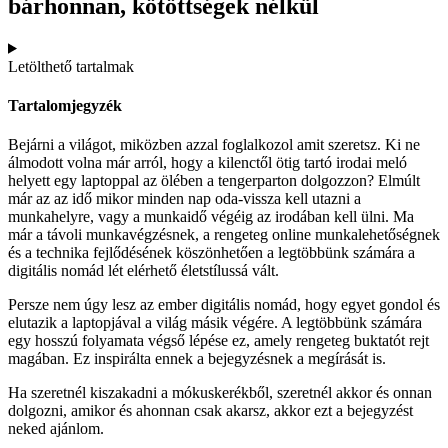
bárhonnan, kötöttségek nélkül
Letölthető tartalmak
Tartalomjegyzék
Bejárni a világot, miközben azzal foglalkozol amit szeretsz. Ki ne
álmodott volna már arról, hogy a kilenctől ötig tartó irodai meló
helyett egy laptoppal az ölében a tengerparton dolgozzon? Elmúlt
már az az idő mikor minden nap oda-vissza kell utazni a
munkahelyre, vagy a munkaidő végéig az irodában kell ülni. Ma
már a távoli munkavégzésnek, a rengeteg online munkalehetőségnek
és a technika fejlődésének köszönhetően a legtöbbünk számára a
digitális nomád lét elérhető életstílussá vált.
Persze nem úgy lesz az ember digitális nomád, hogy egyet gondol és
elutazik a laptopjával a világ másik végére. A legtöbbünk számára
egy hosszú folyamata végső lépése ez, amely rengeteg buktatót rejt
magában. Ez inspirálta ennek a bejegyzésnek a megírását is.
Ha szeretnél kiszakadni a mókuskerékből, szeretnél akkor és onnan
dolgozni, amikor és ahonnan csak akarsz, akkor ezt a bejegyzést
neked ajánlom.