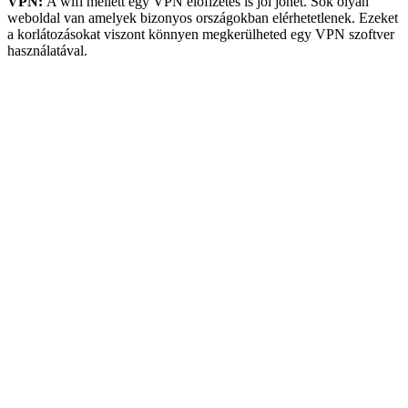
VPN:
A wifi mellett egy VPN előfizetés is jól jöhet. Sok olyan
weboldal van amelyek bizonyos országokban elérhetetlenek. Ezeket
a korlátozásokat viszont könnyen megkerülheted egy VPN szoftver
használatával.