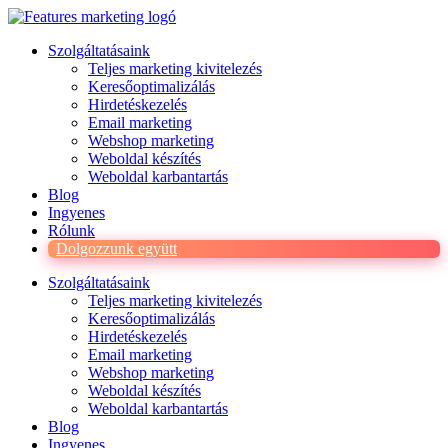
Ugrás
a
Szolgáltatásaink
tartalomhoz
Teljes marketing kivitelezés
Keresőoptimalizálás
Hirdetéskezelés
Email marketing
Webshop marketing
Weboldal készítés
Weboldal karbantartás
Blog
Ingyenes
Rólunk
Dolgozzunk együtt
Szolgáltatásaink
Teljes marketing kivitelezés
Keresőoptimalizálás
Hirdetéskezelés
Email marketing
Webshop marketing
Weboldal készítés
Weboldal karbantartás
Blog
Ingyenes