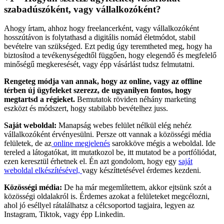
szabadúszóként, vagy vállalkozóként?
Ahogy írtam, ahhoz hogy freelancerként, vagy vállalkozóként
hosszútávon is folytathasd a digitális nomád életmódot, stabil
bevételre van szükséged. Ezt pedig úgy teremtheted meg, hogy ha
biztosítod a tevékenységedtől függően, hogy elegendő és megfelelő
minőségű megkeresését, vagy épp vásárlást tudsz felmutatni.
Rengeteg módja van annak, hogy az online, vagy az offline
térben új ügyfeleket szerezz, de ugyanilyen fontos, hogy
megtartsd a régieket.
Bemutatok röviden néhány marketing
eszközt és módszert, hogy stabilabb bevételhez juss.
Saját weboldal:
Manapság webes felület nélkül elég nehéz
vállalkozóként érvényesülni. Persze ott vannak a közösségi média
felületek, de az
online megjelenés
sarokköve mégis a weboldal. Ide
tereled a látogatókat, itt mutatkozol be, itt mutatod be a portfóliódat,
ezen keresztül érhetnek el. Én azt gondolom, hogy egy
saját
weboldal elkészítésével,
vagy készíttetésével érdemes kezdeni.
Közösségi média:
De ha már megemlítettem, akkor ejtsünk szót a
közösségi oldalakról is. Érdemes azokat a felületeket megcélozni,
ahol jó eséllyel rátalálhatsz a célcsoportod tagjaira, legyen az
Instagram, Tiktok, vagy épp Linkedin.