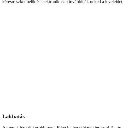
kérésre szkennelik és elektronikusan továbbítják neked a leveleidet.
Lakhatás
Az egyik legkritikusabb pont, főleg ha hosszútávra tervezel. Nagy