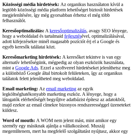
Közösségi média hirdetések:
Az organikus használaton kívül a
legtöbb közösségi média platform lehetőséget biztosít hirdetések
megjelenítésére, így még gyorsabban érhetsz el még több
felhasználót.
Keresőoptimalizálás:
A
keresőoptimalizálás
, avagy SEO lényege,
hogy a weboldalad és tartalmaid
fejlesztés
ével, optimalizálásával,
adott kifejezésekre minél magasabb pozíciót érj el a Google és
egyéb keresők találatai közt.
Keresőmarketing hirdetések:
A keresőket tekintve is van egy
alternatív lehetőségünk, mégpedig az olyan eszközök használata,
mint a
Google Ads
. Ezzel a szoftverrel hirdetéseket jeleníthetsz meg
a különböző Google által birtokolt felületeken, így az organikus
találatok felett jelenítheted meg weboldalad.
Email marketing:
Az
email marketing
az egyik
legköltséghatékonyabb marketing eszköz. A lényege, hogy a
látogatók elérhetőségét begyűjtve adatbázist építesz az adatokból,
majd ezekre az email címekre bizonyos rendszerességgel üzeneteket
küldesz.
Word of mouth:
A WOM nem jelent mást, mint amikor egy
személy egy másiknak ajánlja a vállalkozásod. Muszáj
megemlítenem, mert ha megfelelő szolgáltatást nyújtasz, akkor egy