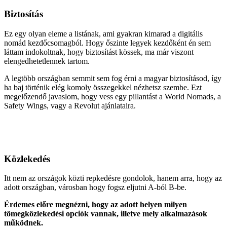
Biztosítás
Ez egy olyan eleme a listának, ami gyakran kimarad a digitális
nomád kezdőcsomagból. Hogy őszinte legyek kezdőként én sem
láttam indokoltnak, hogy biztosítást kössek, ma már viszont
elengedhetetlennek tartom.
A legtöbb országban semmit sem fog érni a magyar biztosításod, így
ha baj történik elég komoly összegekkel nézhetsz szembe. Ezt
megelőzendő javaslom, hogy vess egy pillantást a World Nomads, a
Safety Wings, vagy a Revolut ajánlataira.
Közlekedés
Itt nem az országok közti repkedésre gondolok, hanem arra, hogy az
adott országban, városban hogy fogsz eljutni A-ból B-be.
Érdemes előre megnézni, hogy az adott helyen milyen
tömegközlekedési opciók vannak, illetve mely alkalmazások
működnek.