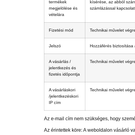
termékek
kísérése, az abból szár
megjelölése és
számlázással kapcsola
vételára
Fizetési mód
Technikai művelet végr
Jelszó
Hozzáférés biztosítása
A vásárlás /
Technikai művelet végr
jelentkezés és
fizetés időpontja
A vásárláskori
Technikai művelet végr
/jelentkezéskori
IP cím
Az e-mail cím nem szükséges, hogy személ
Az érintettek köre: A weboldalon vásárló va