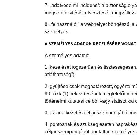
7. „adatvédelmi incidens”: a biztonság oly
megsemmisítését, elvesztését, megváltozta
8.
„f
elhasználó:
”
a webhelyet böngésző, a w
személyek.
A SZEMÉLYES ADATOK KEZELÉSÉRE VONAT
A személyes adatok:
1. kezelését jogszerűen és tisztességesen,
átláthatóság”);
2. gyűjtése csak meghatározott, egyértelm
89. cikk (1) bekezdésének megfelelően ne
történelmi kutatási célból vagy statisztikai
3. az adatkezelés céljai szempontjából meg
4. pontosnak és szükség esetén naprakész
céljai szempontjából pontatlan személyes a