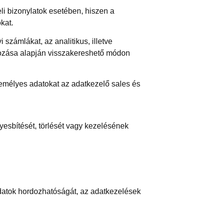
eli bizonylatok esetében, hiszen a
kat.
 számlákat, az analitikus, illetve
atkozása alapján visszakereshető módon
emélyes adatokat az adatkezelő sales és
yesbítését, törlését vagy kezelésének
adatok hordozhatóságát, az adatkezelések