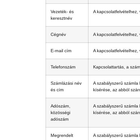
Vezeték- és
A kapcsolatfelvételhez,
keresztnév
Cégnév
A kapcsolatfelvételhez,
E-mail cím
A kapcsolatfelvételhez,
Telefonszám
Kapcsolattartás, a szám
Számlázási név
A szabályszerű számla 
és cím
kísérése, az abból szár
Adószám,
A szabályszerű számla 
közösségi
kísérése, az abból szár
adószám
Megrendelt
A szabályszerű számla 