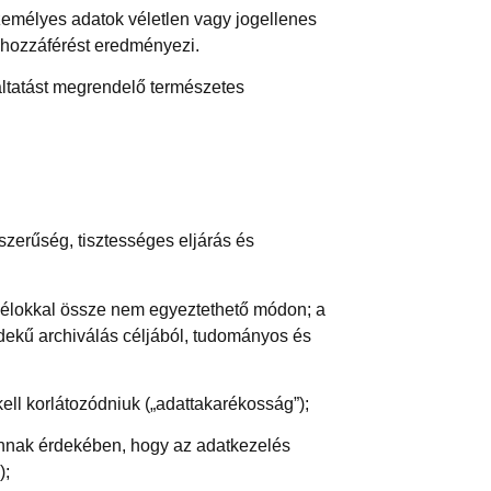
személyes adatok véletlen vagy jogellenes
 hozzáférést eredményezi.
áltatást megrendelő természetes
szerűség, tisztességes eljárás és
a célokkal össze nem egyeztethető módon; a
dekű archiválás céljából, tudományos és
ell korlátozódniuk („adattakarékosság”);
annak érdekében, hogy az adatkezelés
);