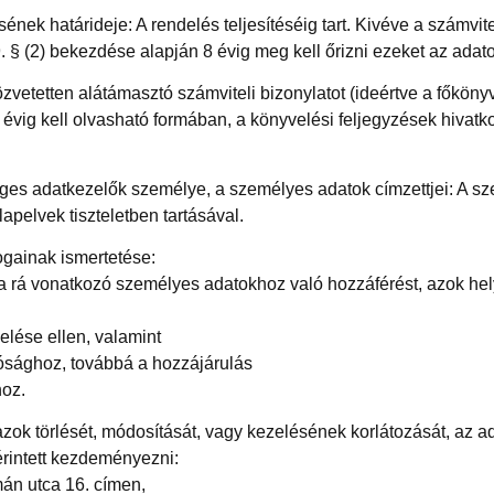
ének határideje: A rendelés teljesítéséig tart. Kivéve a számvit
. § (2) bekezdése alapján 8 évig meg kell őrizni ezeket az adato
zvetetten alátámasztó számviteli bizonylatot (ideértve a főkönyvi
 8 évig kell olvasható formában, a könyvelési feljegyzések hiv
ges adatkezelők személye, a személyes adatok címzettjei: A sz
lapelvek tiszteletben tartásával.
ogainak ismertetése:
l a rá vonatkozó személyes adatokhoz való hozzáférést, azok hel
elése ellen, valamint
tósághoz, továbbá a hozzájárulás
oz.
zok törlését, módosítását, vagy kezelésének korlátozását, az 
érintett kezdeményezni:
án utca 16. címen,