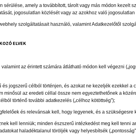
an sérülése, amely a továbbított, tárolt vagy más módon kezelt 
tását, jogosulatlan közlését vagy az azokhoz való jogosulatlan
ebhely szolgáltatásait használó, valamint Adatkezelőtől szolg
KOZÓ ELVEK
 valamint az érintett számára átlátható módon kell végezni („jog
ű és jogszerű célból történjen, és azokat ne kezeljék ezekkel 
m minősül az eredeti céllal össze nem egyeztethetőnek a közér
 célból történő további adatkezelés („célhoz kötöttség”);
felelőek és relevánsak kell, hogy legyenek, és a szükségesre k
nek kell lenniük; minden észszerű intézkedést meg kell tenni 
datokat haladéktalanul töröljék vagy helyesbítsék („pontosság”