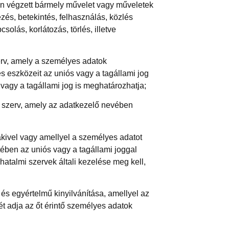
n végzett bármely művelet vagy műveletek
ezés, betekintés, felhasználás, közlés
olás, korlátozás, törlés, illetve
erv, amely a személyes adatok
s eszközeit az uniós vagy a tagállami jog
vagy a tagállami jog is meghatározhatja;
b szerv, amely az adatkezelő nevében
akivel vagy amellyel a személyes adatot
tében az uniós vagy a tagállami joggal
talmi szervek általi kezelése meg kell,
 és egyértelmű kinyilvánítása, amellyel az
sét adja az őt érintő személyes adatok