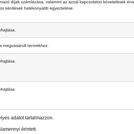
mazó díjak számlázása, valamint az azzal kapcsolatos követelések érv
tos kérdések hatékonyabb egyeztetése.
ehajtása.
 a megvásárolt termékhez.
ehajtása.
ehajtása.
yes adatot tartalmazzon.
lamennyi érintett.