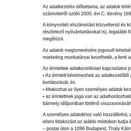
Az adatkezelés időtartama, az adatok törlés
számvitelről szóló 2000. évi C. törvény 169
A könyvviteli elszámolást közvetlenül és kö
részletező nyilvántartásokat is), legalább
megőrizni.
Az adatok megismerésére jogosult lehetsé
marketing munkatársai kezelhetik, a fenti a
Az érintettek adatkezeléssel kapcsolatos j
• Az érintett kérelmezheti az adatkezelőtő
korlátozását, és
• tiltakozhat az ilyen személyes adatok kez
• az érintettnek joga van az adathordozha
bármely időpontban történő visszavonásáh
A személyes adatokhoz való hozzáférést, a
elleni tiltakozást az alábbi módokon tudja 
– postai úton a 1096 Budapest, Thaly Kálm