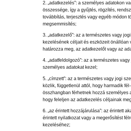
2. „adatkezelés”: a személyes adatokon v
összessége, így a gyűjtés, rögzítés, rendsz
továbbítás, terjesztés vagy egyéb módon tö
megsemmisítés;
3. „adatkezelő”: az a természetes vagy jo
kezelésének céljait és eszközeit önállóan 
határozza meg, az adatkezelőt vagy az ada
4. „adatfeldolgozó”: az a természetes vag
személyes adatokat kezel;
5. „címzett”: az a természetes vagy jogi s
közlik, függetlenül attól, hogy harmadik f
összhangban férhetnek hozzá személyes ada
hogy feleljen az adatkezelés céljainak m
6. „az érintett hozzájárulása”: az érintett
érintett nyilatkozat vagy a megerősítést fé
kezeléséhez;