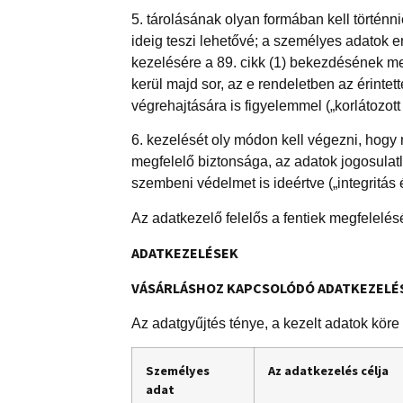
5. tárolásának olyan formában kell történ
ideig teszi lehetővé; a személyes adatok 
kezelésére a 89. cikk (1) bekezdésének meg
kerül majd sor, az e rendeletben az érint
végrehajtására is figyelemmel („korlátozott 
6. kezelését oly módon kell végezni, hogy
megfelelő biztonsága, az adatok jogosulat
szembeni védelmet is ideértve („integritás 
Az adatkezelő felelős a fentiek megfelelés
ADATKEZELÉSEK
VÁSÁRLÁSHOZ KAPCSOLÓDÓ ADATKEZELÉ
Az adatgyűjtés ténye, a kezelt adatok köre
Személyes
Az adatkezelés célja
adat