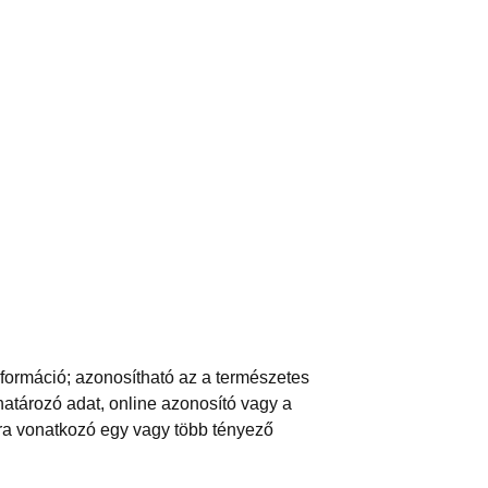
nformáció; azonosítható az a természetes
atározó adat, online azonosító vagy a
gára vonatkozó egy vagy több tényező