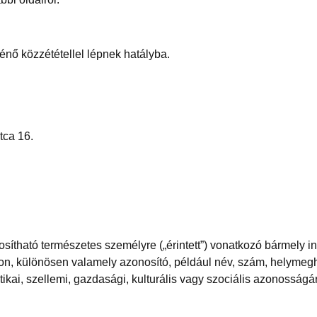
ténő közzététellel lépnek hatályba.
tca 16.
osítható természetes személyre („érintett”) vonatkozó bármely i
on, különösen valamely azonosító, például név, szám, helymegh
netikai, szellemi, gazdasági, kulturális vagy szociális azonossá