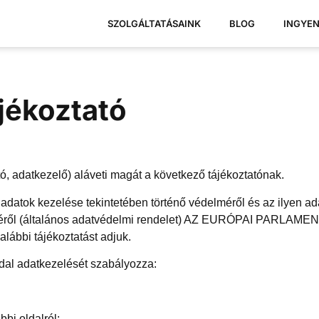
SZOLGÁLTATÁSAINK
BLOG
INGYE
jékoztató
ó, adatkezelő) aláveti magát a következő tájékoztatónak.
atok kezelése tekintetében történő védelméről és az ilyen ad
zéséről (általános adatvédelmi rendelet) AZ EURÓPAI PARLAM
lábbi tájékoztatást adjuk.
ldal adatkezelését szabályozza:
bbi oldalról: