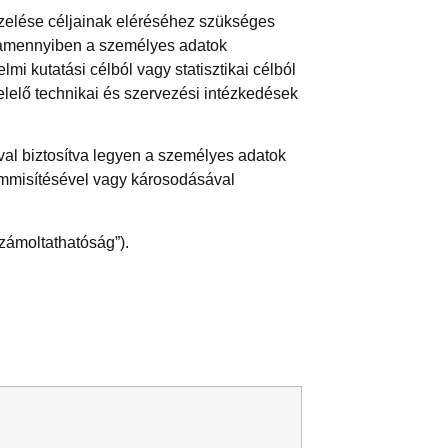
kezelése céljainak eléréséhez szükséges
r, amennyiben a személyes adatok
i kutatási célból vagy statisztikai célból
elelő technikai és szervezési intézkedések
val biztosítva legyen a személyes adatok
emmisítésével vagy károsodásával
számoltathatóság”).