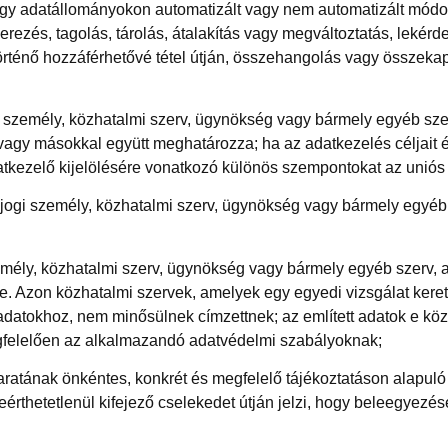
agy adatállományokon automatizált vagy nem automatizált módo
erezés, tagolás, tárolás, átalakítás vagy megváltoztatás, lekérd
rténő hozzáférhetővé tétel útján, összehangolás vagy összekapcs
gi személy, közhatalmi szerv, ügynökség vagy bármely egyéb sz
vagy másokkal együtt meghatározza; ha az adatkezelés céljait é
tkezelő kijelölésére vonatkozó különös szempontokat az uniós 
y jogi személy, közhatalmi szerv, ügynökség vagy bármely egyé
zemély, közhatalmi szerv, ügynökség vagy bármely egyéb szerv, 
él-e. Azon közhatalmi szervek, amelyek egy egyedi vizsgálat kere
tokhoz, nem minősülnek címzettnek; az említett adatok e közha
egfelelően az alkalmazandó adatvédelmi szabályoknak;
 akaratának önkéntes, konkrét és megfelelő tájékoztatáson alapuló
lreérthetetlenül kifejező cselekedet útján jelzi, hogy beleegyezé