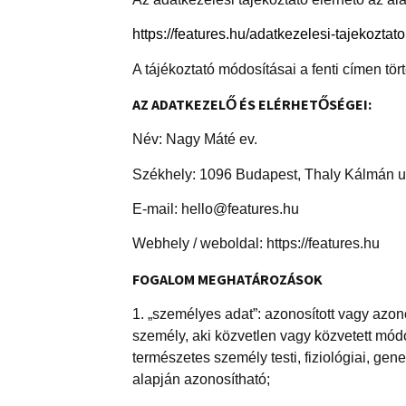
https://features.hu/adatkezelesi-tajekoztato
A tájékoztató módosításai a fenti címen tör
AZ ADATKEZELŐ ÉS ELÉRHETŐSÉGEI:
Név: Nagy Máté ev.
Székhely: 1096 Budapest, Thaly Kálmán u
E-mail: hello@features.hu
Webhely / weboldal: https://features.hu
FOGALOM MEGHATÁROZÁSOK
1. „személyes adat”: azonosított vagy azon
személy, aki közvetlen vagy közvetett mód
természetes személy testi, fiziológiai, ge
alapján azonosítható;