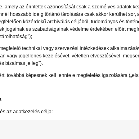
nie, amely az érintettek azonosítását csak a személyes adatok 
ennél hosszabb ideig történő tárolására csak akkor kerülhet so
felelően közérdekű archiválás céljából, tudományos és történelm
ettek jogainak és szabadságainak védelme érdekében előírt megf
tárolhatóság”);
 megfelelő technikai vagy szervezési intézkedések alkalmazásá
lan vagy jogellenes kezelésével, véletlen elvesztésével, megs
és bizalmas jelleg”).
ért, továbbá képesnek kell lennie e megfelelés igazolására („el
S
 és az adatkezelés célja: