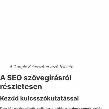
A Google Kulcsszótervező felülete
A SEO szövegírásról
részletesen
Kezdd kulcsszókutatással
Egy jól optimalizált szöveg alapját a
kulcsszavak
adják.