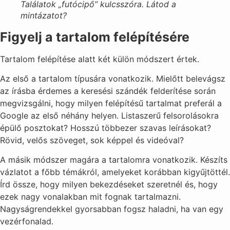
Találatok „futócipő” kulcsszóra. Látod a
mintázatot?
Figyelj a tartalom felépítésére
Tartalom felépítése alatt két külön módszert értek.
Az első a tartalom típusára vonatkozik. Mielőtt belevágsz
az írásba érdemes a keresési szándék felderítése során
megvizsgálni, hogy milyen felépítésű tartalmat preferál a
Google az első néhány helyen. Listaszerű felsorolásokra
épülő posztokat? Hosszú többezer szavas leírásokat?
Rövid, velős szöveget, sok képpel és videóval?
A másik módszer magára a tartalomra vonatkozik. Készíts
vázlatot a főbb témákról, amelyeket korábban kigyűjtöttél.
Írd össze, hogy milyen bekezdéseket szeretnél és, hogy
ezek nagy vonalakban mit fognak tartalmazni.
Nagyságrendekkel gyorsabban fogsz haladni, ha van egy
vezérfonalad.