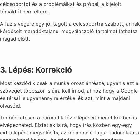
célcsoportot és a problémáikat és próbálj a kijelölt
témáktól nem eltérni.
A fázis végére egy jól tagolt a célcsoportra szabott, annak
kérdéseit maradéktalanul megválaszoló tartalmat láthatsz
magad előtt.
3. Lépés: Korrekció
Most kezdődik csak a munka oroszlánrésze, ugyanis ezt a
szöveget többször is újra kell írnod, ahhoz hogy a Google
és társai is ugyanannyira értékeljék azt, mint a majdani
olvasóid.
Természetesen a harmadik fázis lépéseit menet közben is
elvégezheted. Bíztatlak is rá, hogy írás közben egy-egy
extra lépést megvalósíts, azonban nem fogsz tudni akkora