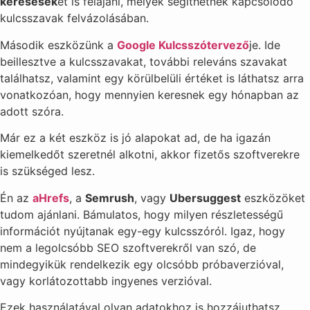
keresések
et is felajánl, melyek segíthetnek kapcsolódó
kulcsszavak felvázolásában.
Második eszközünk a
Google Kulcsszótervező
je. Ide
beillesztve a kulcsszavakat, további releváns szavakat
találhatsz, valamint egy körülbelüli értéket is láthatsz arra
vonatkozóan, hogy mennyien keresnek egy hónapban az
adott szóra.
Már ez a két eszköz is jó alapokat ad, de ha igazán
kiemelkedőt szeretnél alkotni, akkor fizetős szoftverekre
is szükséged lesz.
Én az
aHrefs
, a
Semrush
, vagy
Ubersuggest
eszközöket
tudom ajánlani. Bámulatos, hogy milyen részletességű
információt nyújtanak egy-egy kulcsszóról. Igaz, hogy
nem a legolcsóbb SEO szoftverekről van szó, de
mindegyikük rendelkezik egy olcsóbb próbaverzióval,
vagy korlátozottabb ingyenes verzióval.
Ezek használatával olyan adatokhoz is hozzájuthatsz,