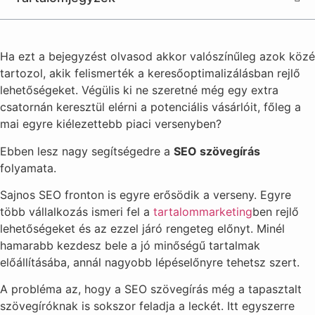
Ha ezt a bejegyzést olvasod akkor valószínűleg azok közé
tartozol, akik felismerték a keresőoptimalizálásban rejlő
lehetőségeket. Végülis ki ne szeretné még egy extra
csatornán keresztül elérni a potenciális vásárlóit, főleg a
mai egyre kiélezettebb piaci versenyben?
Ebben lesz nagy segítségedre a
SEO szövegírás
folyamata.
Sajnos SEO fronton is egyre erősödik a verseny. Egyre
több vállalkozás ismeri fel a
tartalommarketing
ben rejlő
lehetőségeket és az ezzel járó rengeteg előnyt. Minél
hamarabb kezdesz bele a jó minőségű tartalmak
előállításába, annál nagyobb lépéselőnyre tehetsz szert.
A probléma az, hogy a SEO szövegírás még a tapasztalt
szövegíróknak is sokszor feladja a leckét. Itt egyszerre