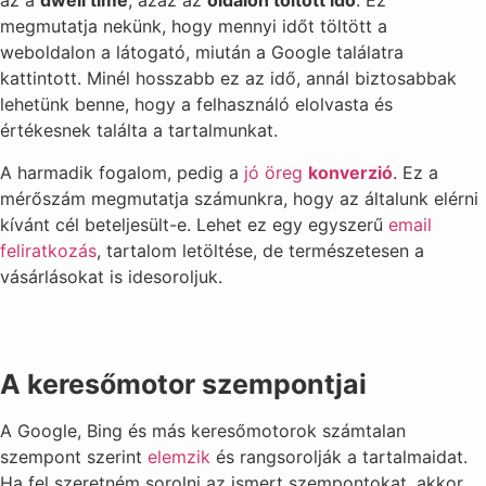
az a
dwell time
, azaz az
oldalon töltött idő
. Ez
megmutatja nekünk, hogy mennyi időt töltött a
weboldalon a látogató, miután a Google találatra
kattintott. Minél hosszabb ez az idő, annál biztosabbak
lehetünk benne, hogy a felhasználó elolvasta és
értékesnek találta a tartalmunkat.
A harmadik fogalom, pedig a
jó öreg
konverzió
. Ez a
mérőszám megmutatja számunkra, hogy az általunk elérni
kívánt cél beteljesült-e. Lehet ez egy egyszerű
email
feliratkozás
, tartalom letöltése, de természetesen a
vásárlásokat is idesoroljuk.
A keresőmotor szempontjai
A Google, Bing és más keresőmotorok számtalan
szempont szerint
elemzik
és rangsorolják a tartalmaidat.
Ha fel szeretném sorolni az ismert szempontokat, akkor