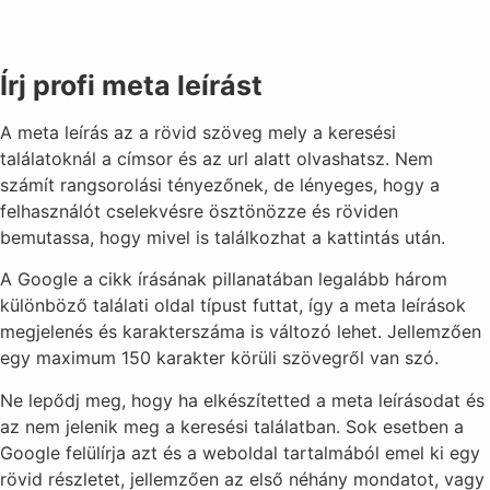
Írj profi meta leírást
A meta leírás az a rövid szöveg mely a keresési
találatoknál a címsor és az url alatt olvashatsz. Nem
számít rangsorolási tényezőnek, de lényeges, hogy a
felhasználót cselekvésre ösztönözze és röviden
bemutassa, hogy mivel is találkozhat a kattintás után.
A Google a cikk írásának pillanatában legalább három
különböző találati oldal típust futtat, így a meta leírások
megjelenés és karakterszáma is változó lehet. Jellemzően
egy maximum 150 karakter körüli szövegről van szó.
Ne lepődj meg, hogy ha elkészítetted a meta leírásodat és
az nem jelenik meg a keresési találatban. Sok esetben a
Google felülírja azt és a weboldal tartalmából emel ki egy
rövid részletet, jellemzően az első néhány mondatot, vagy