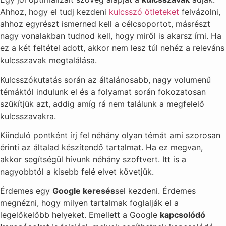
Ahhoz, hogy el tudj kezdeni
kulcsszó ötleteket
felvázolni,
ahhoz egyrészt ismerned kell a célcsoportot, másrészt
nagy vonalakban tudnod kell, hogy miről is akarsz írni. Ha
ez a két feltétel adott, akkor nem lesz túl nehéz a releváns
kulcsszavak megtalálása.
Kulcsszókutatás során az általánosabb, nagy volumenű
témáktól indulunk el és a folyamat során fokozatosan
szűkítjük azt, addig amíg rá nem találunk a megfelelő
kulcsszavakra.
Kiinduló pontként írj fel néhány olyan témát ami szorosan
érinti az általad készítendő tartalmat. Ha ez megvan,
akkor segítségül hívunk néhány szoftvert. Itt is a
nagyobbtól a kisebb felé elvet követjük.
Érdemes egy
Google keresés
sel kezdeni. Érdemes
megnézni, hogy milyen tartalmak foglalják el a
legelőkelőbb helyeket. Emellett a Google
kapcsolódó