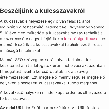
Beszéljünk a kulcsszavakról
A kulcssavak elhelyezése egy olyan feladat, ahol
leginkább a felhasználói érdekeit kell figyelembe venned.
5-10 éve még működött a kulcsszóhalmozás technikája,
de szerencsére nagyot fejlődtek a
keresőalgoritmusok
és
ma már kiszűrik az kulcsszavakkal telehalmozott, rossz
minőségű tartalmakat.
Ma már SEO szövegírás során olyan tartalmat kell
készítened amit a látogatók örömmel olvasnak, azonban
támogatást nyújt a keresőrobotoknak a szöveg
értelmezésében. Ezt megfelelő mennyiségű és megfelelő
helyeken elhelyezett kulcsszavakkal tudod megtenni.
A következő helyeken mindenképp érdemes elhelyezed a
fő kulcsszavad:
Az oldal URL-je:
Erről már beszéltünk. Az URL fontos