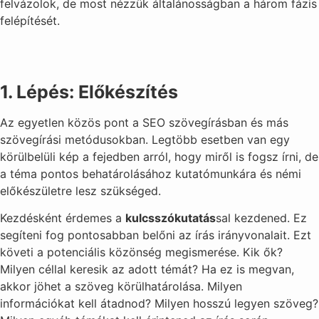
felvázolok, de most nézzük általánosságban a három fázis
felépítését.
1. Lépés: Előkészítés
Az egyetlen közös pont a SEO szövegírásban és más
szövegírási metódusokban. Legtöbb esetben van egy
körülbelüli kép a fejedben arról, hogy miről is fogsz írni, de
a téma pontos behatárolásához kutatómunkára és némi
előkészületre lesz szükséged.
Kezdésként érdemes a
kulcsszókutatás
sal kezdened. Ez
segíteni fog pontosabban belőni az írás irányvonalait. Ezt
követi a potenciális közönség megismerése. Kik ők?
Milyen céllal keresik az adott témát? Ha ez is megvan,
akkor jöhet a szöveg körülhatárolása. Milyen
információkat kell átadnod? Milyen hosszú legyen szöveg?