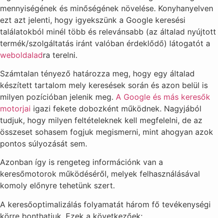
mennyiségének és minőségének növelése. Konyhanyelven
ezt azt jelenti, hogy igyekszünk a Google keresési
találatokból minél több és relevánsabb (az általad nyújtott
termék/szolgáltatás iránt valóban érdeklődő) látogatót a
weboldalad
ra terelni.
Számtalan tényező határozza meg, hogy egy általad
készített tartalom mely keresések során és azon belül is
milyen pozícióban jelenik meg.
A Google és más keresők
motorjai
igazi fekete dobozként működnek. Nagyjából
tudjuk, hogy milyen feltételeknek kell megfelelni, de az
összeset sohasem fogjuk megismerni, mint ahogyan azok
pontos súlyozását sem.
Azonban így is rengeteg információnk van a
keresőmotorok működéséről, melyek felhasználásával
komoly előnyre tehetünk szert.
A keresőoptimalizálás folyamatát három fő tevékenységi
körre bonthatjuk. Ezek a következőek: