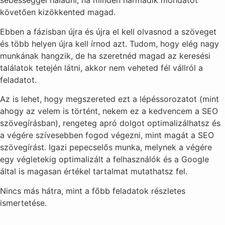
sebességgel haladni, ha minden harmadik mondatot
követően kizökkented magad.
Ebben a fázisban újra és újra el kell olvasnod a szöveget
és több helyen újra kell írnod azt. Tudom, hogy elég nagy
munkának hangzik, de ha szeretnéd magad az keresési
találatok tetején látni, akkor nem veheted fél vállról a
feladatot.
Az is lehet, hogy megszereted ezt a lépéssorozatot (mint
ahogy az velem is történt, nekem ez a kedvencem a SEO
szövegírásban), rengeteg apró dolgot optimalizálhatsz és
a végére szívesebben fogod végezni, mint magát a SEO
szövegírást. Igazi pepecselős munka, melynek a végére
egy végletekig optimalizált a felhasználók és a Google
által is magasan értékel tartalmat mutathatsz fel.
Nincs más hátra, mint a főbb feladatok részletes
ismertetése.