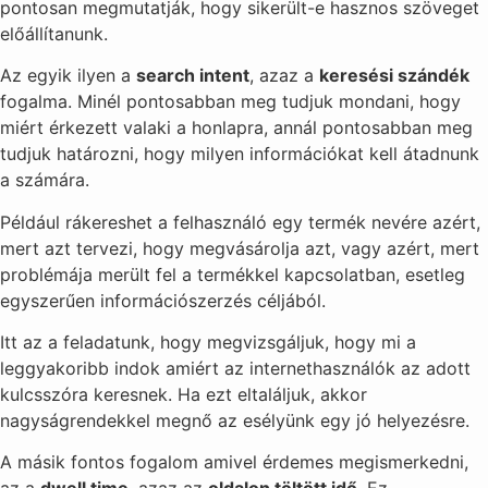
pontosan megmutatják, hogy sikerült-e hasznos szöveget
előállítanunk.
Az egyik ilyen a
search intent
, azaz a
keresési szándék
fogalma. Minél pontosabban meg tudjuk mondani, hogy
miért érkezett valaki a honlapra, annál pontosabban meg
tudjuk határozni, hogy milyen információkat kell átadnunk
a számára.
Például rákereshet a felhasználó egy termék nevére azért,
mert azt tervezi, hogy megvásárolja azt, vagy azért, mert
problémája merült fel a termékkel kapcsolatban, esetleg
egyszerűen információszerzés céljából.
Itt az a feladatunk, hogy megvizsgáljuk, hogy mi a
leggyakoribb indok amiért az internethasználók az adott
kulcsszóra keresnek. Ha ezt eltaláljuk, akkor
nagyságrendekkel megnő az esélyünk egy jó helyezésre.
A másik fontos fogalom amivel érdemes megismerkedni,