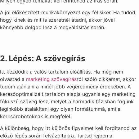
Milyen egyéb témákat kell érintened az írás során.
A jól előkészített munkakörnyezet egy fél siker. Ha tudod,
hogy kinek és mit is szeretnél átadni, akkor jóval
könnyebb dolgod lesz a megvalósítás során.
2. Lépés: A szövegírás
Itt kezdődik a valós tartalom előállítás. Ha még nem
olvastad a
marketing szövegírás
ról szóló cikkemet, akkor
tudom ajánlani a minél jobb végeredmény érdekében. A
keresőoptimalizált tartalom alapja ugyanis egy marketing
fókuszú szöveg lesz, melyet a harmadik fázisban fogunk
leginkább átalakítani egy olyan formátummá, ami a
keresőrobotoknak is megfelel.
A különbség, hogy itt különös figyelmet kell fordítanod az
előző lépés során felvázoltakra. Tartsd fejben a