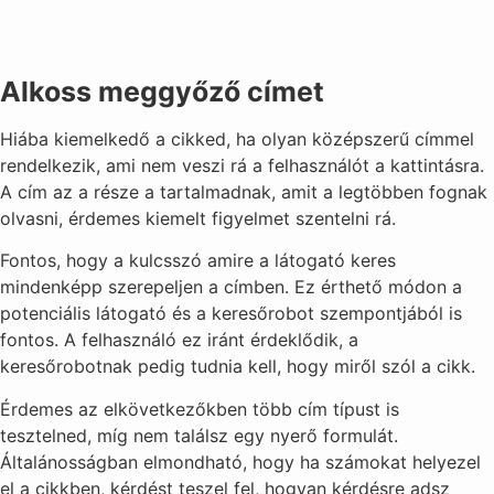
Alkoss meggyőző címet
Hiába kiemelkedő a cikked, ha olyan középszerű címmel
rendelkezik, ami nem veszi rá a felhasználót a kattintásra.
A cím az a része a tartalmadnak, amit a legtöbben fognak
olvasni, érdemes kiemelt figyelmet szentelni rá.
Fontos, hogy a kulcsszó amire a látogató keres
mindenképp szerepeljen a címben. Ez érthető módon a
potenciális látogató és a keresőrobot szempontjából is
fontos. A felhasználó ez iránt érdeklődik, a
keresőrobotnak pedig tudnia kell, hogy miről szól a cikk.
Érdemes az elkövetkezőkben több cím típust is
tesztelned, míg nem találsz egy nyerő formulát.
Általánosságban elmondható, hogy ha számokat helyezel
el a cikkben, kérdést teszel fel, hogyan kérdésre adsz