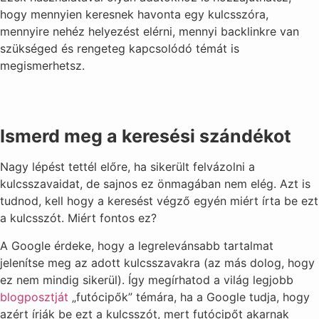
hogy mennyien keresnek havonta egy kulcsszóra,
mennyire nehéz helyezést elérni, mennyi backlinkre van
szükséged és rengeteg kapcsolódó témát is
megismerhetsz.
Ismerd meg a keresési szándékot
Nagy lépést tettél előre, ha sikerült felvázolni a
kulcsszavaidat, de sajnos ez önmagában nem elég. Azt is
tudnod, kell hogy a keresést végző egyén miért írta be ezt
a kulcsszót. Miért fontos ez?
A Google érdeke, hogy a legrelevánsabb tartalmat
jelenítse meg az adott kulcsszavakra (az más dolog, hogy
ez nem mindig sikerül). Így megírhatod a világ legjobb
blogposztját
„futócipők” témára, ha a Google tudja, hogy
azért írják be ezt a kulcsszót, mert futócipőt akarnak